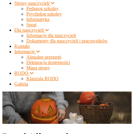
Strony nauczycieli
Pedagog szkolny
Psycholog szkolny
Informatyka
Sport
Dla nauczycieli
Informacje dla nauczycieli
Dokumenty dla nauczycieli i pracowników
Kontakt
Informacje
Aktualne przetargi
Deklaracja dostępności
Mapa strony
RODO
Klauzula RODO
Galeria