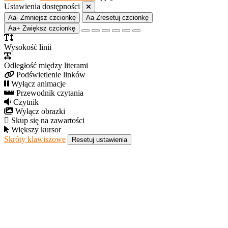
Ustawienia dostępności
Aa-
Zmniejsz czcionkę
Aa
Zresetuj czcionkę
Aa+
Zwiększ czcionkę
Wysokość linii
Odległość między literami
Podświetlenie linków
Wyłącz animacje
Przewodnik czytania
Czytnik
Wyłącz obrazki
Skup się na zawartości
Większy kursor
Skróty klawiszowe
Resetuj ustawienia