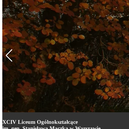
XCIV Liceum Ogólnokształcące
im. gen. Stanisława Maczka w Warszawie