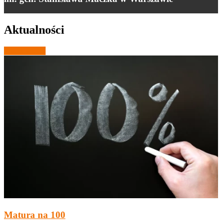
D
Aktualności
Pokaż więcej
Matura na 100